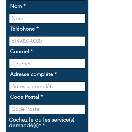
Nom
Téléphone
Courriel
Adresse compléte
Code Postal
Cochez le ou les service(s)
O
demandé(s)*
*
b