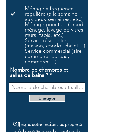
l
Ménage à fréquence
i
régulière (à la semaine,
g
aux deux semaines, etc.)
a
Ménage ponctuel (grand
t
ménage, lavage de vitres,
o
murs, tapis, etc.)
i
Service résidentiel
r
(maison, condo, chalet…)
e
Service commercial (aire
commune, bureau,
commerce…)
Nombre de chambres et
salles de bains ?
Envoyer
Offrez à votre maison la propreté
qu’elle mérite avec les services de