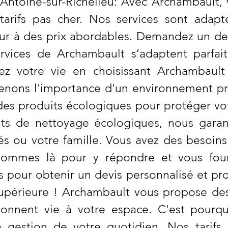
Antoine-sur-Richelieu: Avec Archambault, 
arifs pas cher. Nos services sont adapt
r à des prix abordables. Demandez un dev
ervices de Archambault s’adaptent parfa
fiez votre vie en choisissant Archambau
enons l'importance d'un environnement pro
 des produits écologiques pour protéger vo
uits de nettoyage écologiques, nous garan
s ou votre famille. Vous avez des besoins
ommes là pour y répondre et vous fourn
pour obtenir un devis personnalisé et pro
supérieure ! Archambault vous propose des
onnent vie à votre espace. C'est pourqu
a gestion de votre quotidien. Nos tarifs