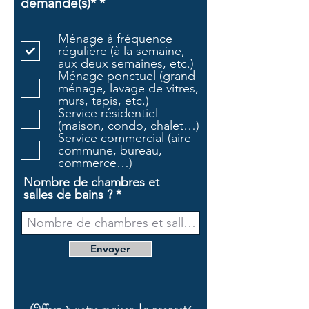
O
demandé(s)*
*
b
l
Ménage à fréquence
i
régulière (à la semaine,
g
aux deux semaines, etc.)
a
Ménage ponctuel (grand
t
ménage, lavage de vitres,
o
murs, tapis, etc.)
i
Service résidentiel
r
(maison, condo, chalet…)
e
Service commercial (aire
commune, bureau,
commerce…)
Nombre de chambres et
salles de bains ?
Envoyer
Offrez à votre maison la propreté