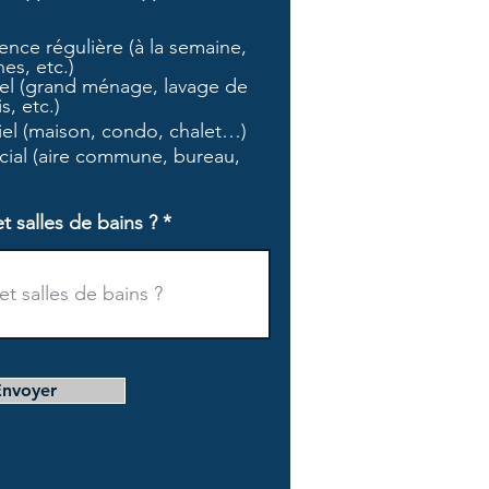
b
l
nce régulière (à la semaine,
i
es, etc.)
g
l (grand ménage, lavage de
a
s, etc.)
t
tiel (maison, condo, chalet…)
o
i
ial (aire commune, bureau,
r
e
salles de bains ?
Envoyer