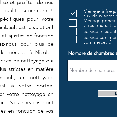
isé et profiter de nos
 qualité supérieure !.
Ménage à fréque
aux deux semain
pécifiques pour votre
Ménage ponctue
vitres, murs, tapi
bault est la solution!
Service résiden
 et ajustés en fonction
Service commerc
commerce…)
ez-nous pour plus de
de ménage à Nicolet:
Nombre de chambres et 
rvice de nettoyage qui
us strictes en matière
mbault, un nettoyage
 est à votre portée.
ier votre nettoyage en
ui!. Nos services sont
les en fonction de vos