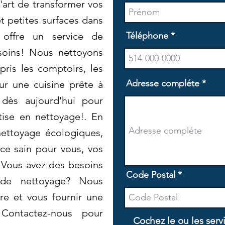
'art de transformer vos
t petites surfaces dans
t offre un service de
Téléphone
oins! Nous nettoyons
pris les comptoirs, les
Adresse compléte
our une cuisine prête à
 dès aujourd'hui pour
tise en nettoyage!. En
nettoyage écologiques,
ce sain pour vous, vos
 Vous avez des besoins
Code Postal
 de nettoyage? Nous
e et vous fournir une
 Contactez-nous pour
Cochez le ou les serv