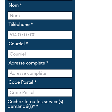
Nom
Téléphone
Courriel
Adresse compléte
Code Postal
Cochez le ou les service(s)
O
demandé(s)*
*
b