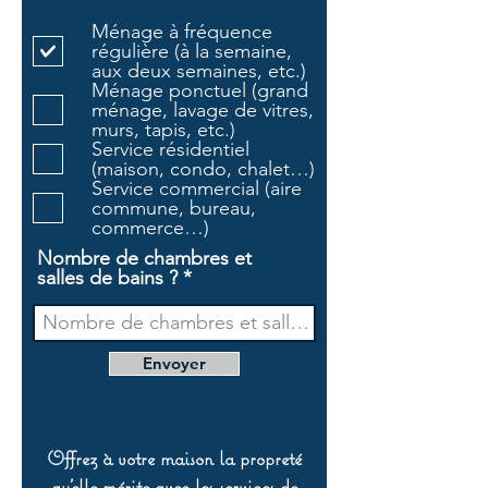
l
Ménage à fréquence
i
régulière (à la semaine,
g
aux deux semaines, etc.)
a
Ménage ponctuel (grand
t
ménage, lavage de vitres,
o
murs, tapis, etc.)
i
Service résidentiel
r
(maison, condo, chalet…)
e
Service commercial (aire
commune, bureau,
commerce…)
Nombre de chambres et
salles de bains ?
Envoyer
Offrez à votre maison la propreté
qu’elle mérite avec les services de