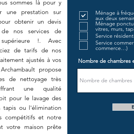
ous sommes là pour y
r une prestation sur
Ménage à fréque
aux deux semain
pour obtenir un devis
Ménage ponctue
vitres, murs, tapi
r de nos services de
Service résiden
supérieure !. Avec
Service commerc
commerce…)
ciez de tarifs de nos
aitement ajustés à vos
Nombre de chambres et 
i Archambault propose
ces de nettoyage très
ffrant une qualité
oit pour le lavage des
 tapis ou l'élimination
s compétitifs et notre
nt votre maison prête