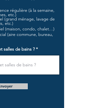
b
l
nce régulière (à la semaine,
i
es, etc.)
g
l (grand ménage, lavage de
a
s, etc.)
t
tiel (maison, condo, chalet…)
o
i
ial (aire commune, bureau,
r
e
salles de bains ?
Envoyer