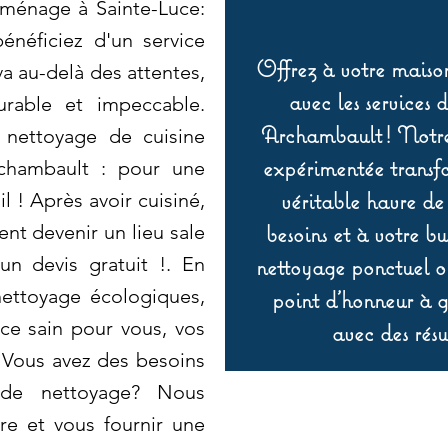
ménage à Sainte-Luce:
énéficiez d'un service
Offrez à votre maison
a au-delà des attentes,
avec les services 
urable et impeccable.
Archambault ! Notre 
ettoyage de cuisine
expérimentée transf
rchambault : pour une
véritable havre de
il ! Après avoir cuisiné,
besoins et à votre b
nt devenir un lieu sale
n devis gratuit !. En
nettoyage ponctuel ou
nettoyage écologiques,
point d’honneur à ga
ce sain pour vous, vos
avec des résu
 Vous avez des besoins
 de nettoyage? Nous
e et vous fournir une