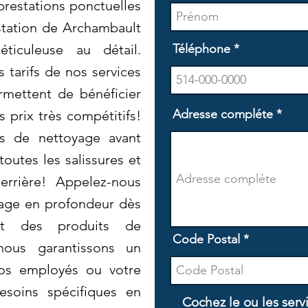
prestations ponctuelles
station de Archambault
éticuleuse au détail.
Téléphone
 tarifs de nos services
rmettent de bénéficier
Adresse compléte
s prix très compétitifs!
es de nettoyage avant
utes les salissures et
derrière! Appelez-nous
yage en profondeur dès
sant des produits de
Code Postal
nous garantissons un
vos employés ou votre
esoins spécifiques en
Cochez le ou les serv