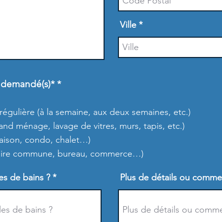
Ville
O
) demandé(s)*
*
b
l
i
égulière (à la semaine, aux deux semaines, etc.)
g
d ménage, lavage de vitres, murs, tapis, etc.)
a
maison, condo, chalet…)
t
o
(aire commune, bureau, commerce…)
i
r
s de bains ?
e
Plus de détails ou comme