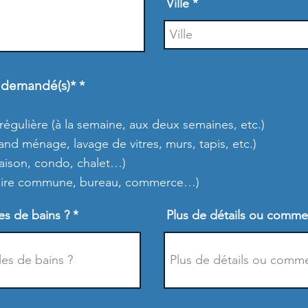
Ville
O
) demandé(s)*
*
b
l
i
égulière (à la semaine, aux deux semaines, etc.)
g
d ménage, lavage de vitres, murs, tapis, etc.)
a
maison, condo, chalet…)
t
o
(aire commune, bureau, commerce…)
i
r
s de bains ?
e
Plus de détails ou comme