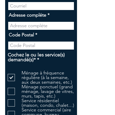
Adresse compléte
Code Postal
Cochez le ou les service(s)
O
demandé(s)*
*
b
l
Ménage à fréquence
i
régulière (à la semaine,
g
aux deux semaines, etc.)
a
Ménage ponctuel (grand
t
ménage, lavage de vitres,
o
murs, tapis, etc.)
i
Service résidentiel
r
(maison, condo, chalet…)
e
Service commercial (aire
commune, bureau,