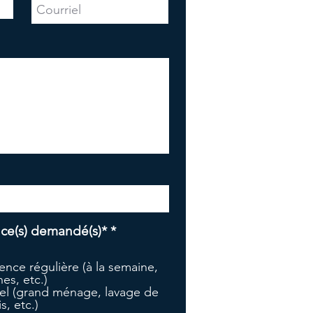
O
ice(s) demandé(s)*
*
b
l
nce régulière (à la semaine,
i
es, etc.)
g
l (grand ménage, lavage de
a
s, etc.)
t