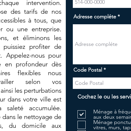
aque intervention.
se des tarifs de nos
Adresse compléte
cessibles à tous, que
er ou une entreprise.
ns, et éliminons les
puissiez profiter de
t. Appelez-nous pour
ge en profondeur dès
Code Postal
ires flexibles nous
ailler selon vos
 ainsi les perturbations
Cochez le ou les serv
 dans votre ville est
la saleté accumulée.
Ménage à fréque
e dans le nettoyage de
aux deux semain
Ménage ponctue
es, du domicile aux
vitres, murs, tapi