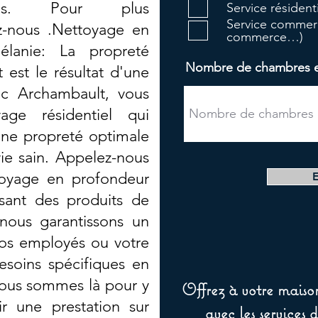
nels. Pour plus
Service résiden
Service commerc
ez-nous .Nettoyage en
commerce…)
élanie: La propreté
Nombre de chambres et 
 est le résultat d'une
ec Archambault, vous
age résidentiel qui
une propreté optimale
ie sain. Appelez-nous
ttoyage en profondeur
isant des produits de
nous garantissons un
vos employés ou votre
esoins spécifiques en
ous sommes là pour y
Offrez à votre maison
r une prestation sur
avec les services 