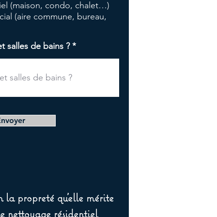
tiel (maison, condo, chalet…)
o
i
ial (aire commune, bureau,
r
e
salles de bains ?
Envoyer
 la propreté qu’elle mérite
de nettoyage résidentiel