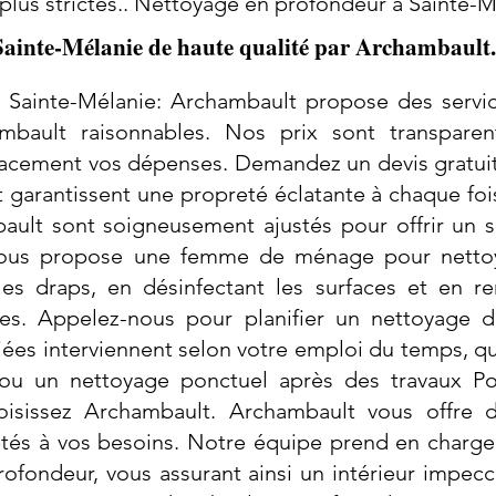
plus strictes.. Nettoyage en profondeur à Sainte-
Sainte-Mélanie de haute qualité par Archambault.
 Sainte-Mélanie: Archambault propose des servi
ambault raisonnables. Nos prix sont transparen
icacement vos dépenses. Demandez un devis gratuit
garantissent une propreté éclatante à chaque fois.
ult sont soigneusement ajustés pour offrir un se
 vous propose une femme de ménage pour nettoy
es draps, en désinfectant les surfaces et en r
ôtes. Appelez-nous pour planifier un nettoyage 
iées interviennent selon votre emploi du temps, qu
 ou un nettoyage ponctuel après des travaux P
hoisissez Archambault. Archambault vous offre 
ptés à vos besoins. Notre équipe prend en char
profondeur, vous assurant ainsi un intérieur impec