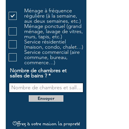
b
l
Ménage à fréquence
i
régulière (à la semaine,
g
aux deux semaines, etc.)
a
Ménage ponctuel (grand
t
ménage, lavage de vitres,
o
murs, tapis, etc.)
i
Service résidentiel
r
(maison, condo, chalet…)
e
Service commercial (aire
commune, bureau,
commerce…)
Nombre de chambres et
salles de bains ?
Envoyer
Offrez à votre maison la propreté