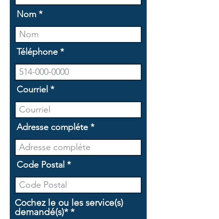
Nom
Téléphone
Courriel
Adresse compléte
Code Postal
Cochez le ou les service(s)
O
demandé(s)*
*