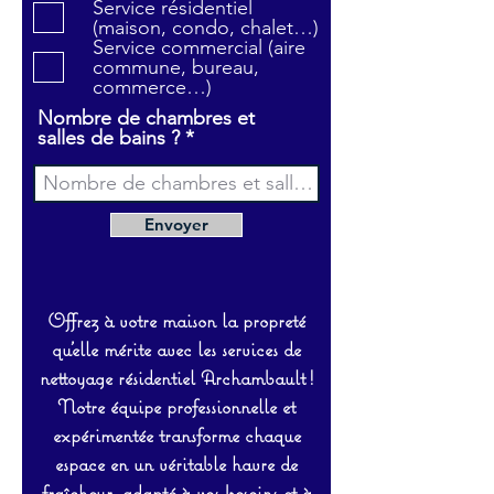
Service résidentiel
r
(maison, condo, chalet…)
e
Service commercial (aire
commune, bureau,
commerce…)
Nombre de chambres et
salles de bains ?
Envoyer
Offrez à votre maison la propreté
qu’elle mérite avec les services de
nettoyage résidentiel Archambault !
Notre équipe professionnelle et
expérimentée transforme chaque
espace en un véritable havre de
fraîcheur, adapté à vos besoins et à