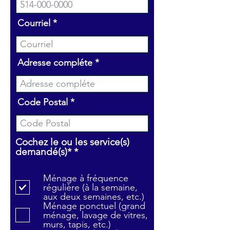
Courriel
Adresse compléte
Code Postal
Cochez le ou les service(s)
O
demandé(s)*
*
b
l
Ménage à fréquence
i
régulière (à la semaine,
g
aux deux semaines, etc.)
a
Ménage ponctuel (grand
t
ménage, lavage de vitres,
o
murs, tapis, etc.)
i