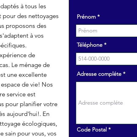
daptés à tous les
it pour des nettoyages
Prénom
ous proposons des
s'adaptent à vos
pécifiques.
Téléphone
expérience de
racas. Le ménage de
Adresse compléte
est une excellente
e espace de vie! Nos
re service est
 pour planifier votre
s aujourd'hui!. En
ettoyage écologiques,
Code Postal
e sain pour vous, vos