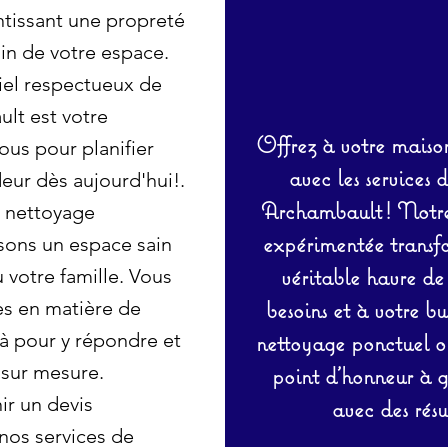
ntissant une propreté
in de votre espace.
iel respectueux de
lt est votre
Offrez à votre maison
ous pour planifier
avec les services 
eur dès aujourd'hui!.
Archambault ! Notre 
e nettoyage
expérimentée transf
sons un espace sain
véritable havre de
 votre famille. Vous
besoins et à votre b
es en matière de
 pour y répondre et
nettoyage ponctuel ou
 sur mesure.
point d’honneur à ga
r un devis
avec des résu
 nos services de