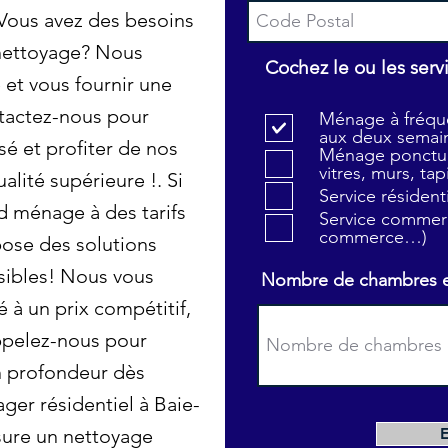
 Vous avez des besoins
 nettoyage? Nous
Cochez le ou les serv
et vous fournir une
tactez-nous pour
Ménage à fréque
aux deux semain
sé et profiter de nos
Ménage ponctue
vitres, murs, tapi
alité supérieure !. Si
Service résiden
d ménage à des tarifs
Service commerc
commerce…)
ose des solutions
sibles! Nous vous
Nombre de chambres et 
é à un prix compétitif,
ppelez-nous pour
en profondeur dès
ger résidentiel à Baie-
sure un nettoyage