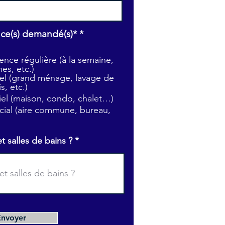
O
ice(s) demandé(s)*
*
b
l
nce régulière (à la semaine,
i
es, etc.)
g
l (grand ménage, lavage de
a
s, etc.)
t
tiel (maison, condo, chalet…)
o
i
ial (aire commune, bureau,
r
e
salles de bains ?
Envoyer