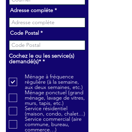
Adresse compléte
Code Postal
Cochez le ou les service(s)
O
demandé(s)*
*
b
l
Ménage à fréquence
i
régulière (à la semaine,
g
aux deux semaines, etc.)
a
Ménage ponctuel (grand
t
ménage, lavage de vitres,
o
murs, tapis, etc.)
i
Service résidentiel
r
(maison, condo, chalet…)
e
Service commercial (aire
commune, bureau,
commerce…)