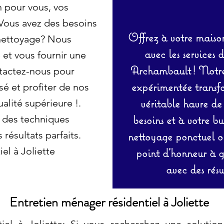
n pour vous, vos
 Vous avez des besoins
Offrez à votre maison
 nettoyage? Nous
avec les services 
et vous fournir une
Archambault ! Notre 
tactez-nous pour
expérimentée transf
sé et profiter de nos
véritable havre de
alité supérieure !.
besoins et à votre b
 des techniques
résultats parfaits.
nettoyage ponctuel ou
el à Joliette
point d’honneur à ga
avec des résu
Entretien ménager résidentiel à Joliette