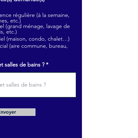
b
l
nce régulière (à la semaine,
i
es, etc.)
g
l (grand ménage, lavage de
a
s, etc.)
t
tiel (maison, condo, chalet…)
o
i
ial (aire commune, bureau,
r
e
salles de bains ?
Envoyer