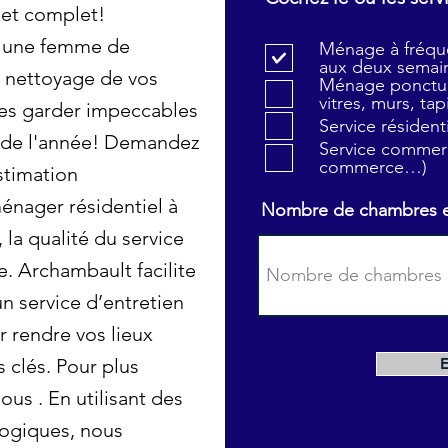
 et complet!
 une femme de
Ménage à fréque
aux deux semain
 nettoyage de vos
Ménage ponctue
vitres, murs, tapi
 les garder impeccables
Service résiden
g de l'année! Demandez
Service commerc
commerce…)
stimation
énager résidentiel à
Nombre de chambres et 
 la qualité du service
e. Archambault facilite
 service d’entretien
r rendre vos lieux
 clés. Pour plus
ous . En utilisant des
logiques, nous