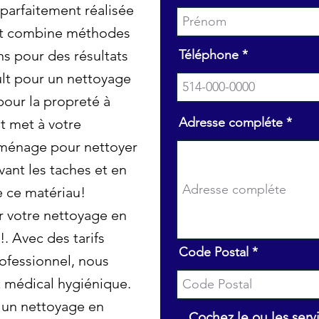
parfaitement réalisée
ult combine méthodes
ns pour des résultats
Téléphone
ult pour un nettoyage
pour la propreté à
Adresse compléte
t met à votre
ménage pour nettoyer
vant les taches et en
e ce matériau!
r votre nettoyage en
. Avec des tarifs
Code Postal
ofessionnel, nous
 médical hygiénique.
 un nettoyage en
Cochez le ou les serv