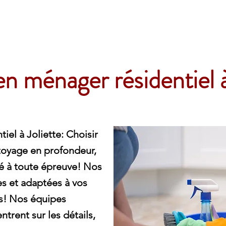
e
en ménager résidentiel à
iel à Joliette: Choisir
toyage en profondeur,
té à toute épreuve! Nos
es et adaptées à vos
s! Nos équipes
trent sur les détails,