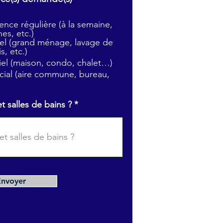
b
l
nce régulière (à la semaine,
i
es, etc.)
g
l (grand ménage, lavage de
a
s, etc.)
t
tiel (maison, condo, chalet…)
o
i
ial (aire commune, bureau,
r
e
salles de bains ?
Envoyer