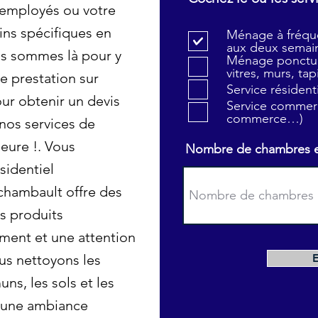
 employés ou votre
ins spécifiques en
Ménage à fréque
aux deux semain
s sommes là pour y
Ménage ponctue
vitres, murs, tapi
e prestation sur
Service résiden
ur obtenir un devis
Service commerc
commerce…)
 nos services de
eure !. Vous
Nombre de chambres et 
sidentiel
rchambault offre des
es produits
ment et une attention
ous nettoyons les
s, les sols et les
 une ambiance