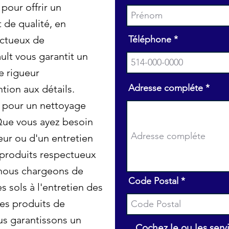
pour offrir un
 de qualité, en
ectueux de
Téléphone
lt vous garantit un
e rigueur
Adresse compléte
tion aux détails.
 pour un nettoyage
 Que vous ayez besoin
ur ou d'un entretien
s produits respectueux
nous chargeons de
Code Postal
s sols à l'entretien des
des produits de
us garantissons un
Cochez le ou les serv