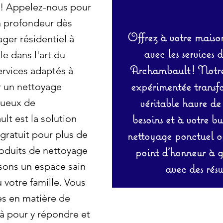
e! Appelez-nous pour
en profondeur dès
Offrez à votre maison
ger résidentiel à
avec les services 
e dans l'art du
Archambault ! Notre 
ervices adaptés à
expérimentée transf
r un nettoyage
véritable havre de
ctueux de
besoins et à votre b
lt est la solution
gratuit pour plus de
nettoyage ponctuel ou
produits de nettoyage
point d’honneur à ga
sons un espace sain
avec des résu
 votre famille. Vous
es en matière de
 pour y répondre et