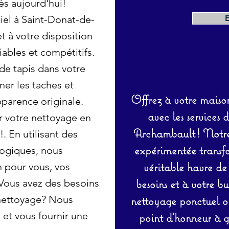
s aujourd'hui!
iel à Saint-Donat-de-
 à votre disposition
iables et compétitifs.
de tapis dans votre
ner les taches et
Offrez à votre maison
pparence originale.
avec les services 
r votre nettoyage en
Archambault ! Notre 
. En utilisant des
expérimentée transf
logiques, nous
véritable havre de
n pour vous, vos
besoins et à votre b
 Vous avez des besoins
 nettoyage? Nous
nettoyage ponctuel ou
et vous fournir une
point d’honneur à ga