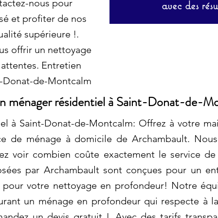
tactez-nous pour
avec des résu
sé et profiter de nos
alité supérieure !.
s offrir un nettoyage
 attentes. Entretien
nt-Donat-de-Montcalm
en ménager résidentiel à Saint-Donat-de-M
iel à Saint-Donat-de-Montcalm: Offrez à votre m
vice de ménage à domicile de Archambault. Nou
siez voir combien coûte exactement le service d
osées par Archambault sont conçues pour un entr
 pour votre nettoyage en profondeur! Notre équi
urant un ménage en profondeur qui respecte à la 
andez un devis gratuit !. Avec des tarifs transpa