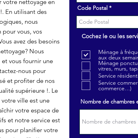
r votre nettoyage en
Code Postal
. En utilisant des
logiques, nous
n pour vous, vos
Cochez le ou les serv
 Vous avez des besoins
 nettoyage? Nous
Ménage à fréque
aux deux semain
et vous fournir une
Ménage ponctue
vitres, murs, tapi
tactez-nous pour
Service résiden
sé et profiter de nos
Service commerc
commerce…)
alité supérieure !. Le
otre ville est une
Nombre de chambres et 
aîchir votre espace de
fs et notre service est
 pour planifier votre