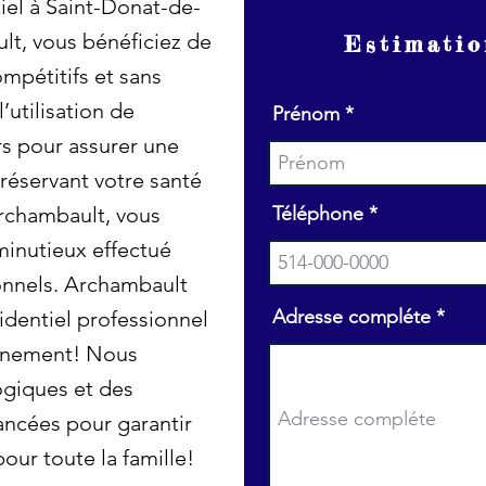
iel à Saint-Donat-de-
t, vous bénéficiez de
Estimatio
ompétitifs et sans
’utilisation de
Prénom
rs pour assurer une
réservant votre santé
rchambault, vous
Téléphone
minutieux effectué
onnels. Archambault
Adresse compléte
identiel professionnel
onnement! Nous
ogiques et des
ncées pour garantir
pour toute la famille!