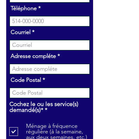
Téléphone
Courriel
Adresse compléte
Code Postal
Cochez le ou les service(s)
O
demandé(s)*
*
b
l
Ménage à fréquence
i
régulière (à la semaine,
g
aux deux semaines, etc.)