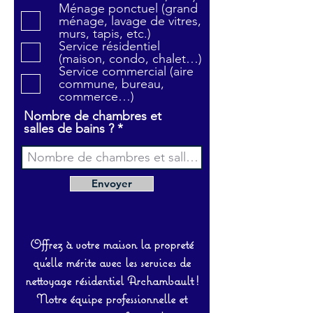
a
Ménage ponctuel (grand
t
ménage, lavage de vitres,
o
murs, tapis, etc.)
i
Service résidentiel
r
(maison, condo, chalet…)
e
Service commercial (aire
commune, bureau,
commerce…)
Nombre de chambres et
salles de bains ?
Envoyer
Offrez à votre maison la propreté
qu’elle mérite avec les services de
nettoyage résidentiel Archambault !
Notre équipe professionnelle et