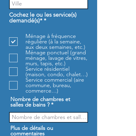
Cochez le ou les service(s)
O
demandé(s)*
*
b
l
Ménage à fréquence
i
régulière (à la semaine,
g
aux deux semaines, etc.)
a
Ménage ponctuel (grand
t
ménage, lavage de vitres,
o
murs, tapis, etc.)
i
Service résidentiel
r
(maison, condo, chalet…)
e
Service commercial (aire
commune, bureau,
commerce…)
Nombre de chambres et
salles de bains ?
Plus de détails ou
commentaires