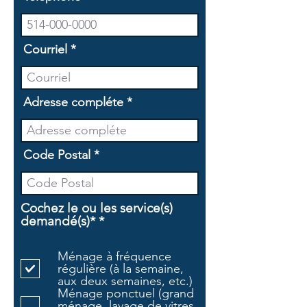
Courriel
Adresse compléte
Code Postal
Cochez le ou les service(s)
O
demandé(s)*
*
b
l
Ménage à fréquence
i
régulière (à la semaine,
g
aux deux semaines, etc.)
a
Ménage ponctuel (grand
t
ménage, lavage de vitres,