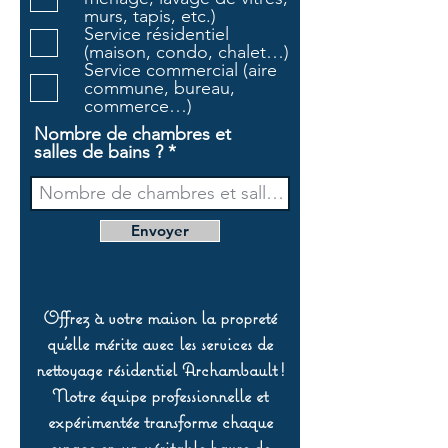
o
murs, tapis, etc.)
i
Service résidentiel
r
(maison, condo, chalet…)
e
Service commercial (aire
commune, bureau,
commerce…)
Nombre de chambres et
salles de bains ?
Envoyer
Offrez à votre maison la propreté
qu’elle mérite avec les services de
nettoyage résidentiel Archambault !
Notre équipe professionnelle et
expérimentée transforme chaque
espace en un véritable havre de