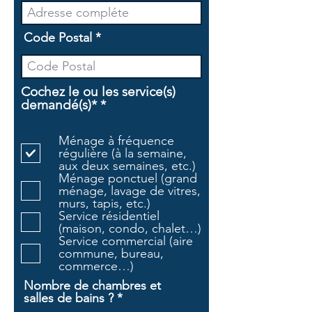
Code Postal
Cochez le ou les service(s)
O
demandé(s)*
*
b
l
Ménage à fréquence
i
régulière (à la semaine,
g
aux deux semaines, etc.)
a
Ménage ponctuel (grand
t
ménage, lavage de vitres,
o
murs, tapis, etc.)
i
Service résidentiel
r
(maison, condo, chalet…)
e
Service commercial (aire
commune, bureau,
commerce…)
Nombre de chambres et
salles de bains ?