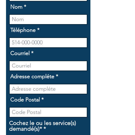
Nom
Téléphone
Courriel
Adresse compléte
Code Postal
Cochez le ou les service(s)
O
demandé(s)*
*
b