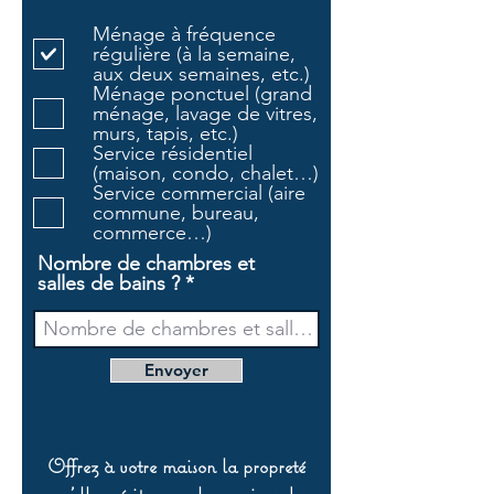
l
Ménage à fréquence
i
régulière (à la semaine,
g
aux deux semaines, etc.)
a
Ménage ponctuel (grand
t
ménage, lavage de vitres,
o
murs, tapis, etc.)
i
Service résidentiel
r
(maison, condo, chalet…)
e
Service commercial (aire
commune, bureau,
commerce…)
Nombre de chambres et
salles de bains ?
Envoyer
Offrez à votre maison la propreté