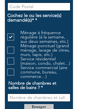
Cochez le ou les service(s)
O
demandé(s)*
*
b
l
Ménage à fréquence
i
régulière (à la semaine,
g
aux deux semaines, etc.)
a
Ménage ponctuel (grand
t
ménage, lavage de vitres,
o
murs, tapis, etc.)
i
Service résidentiel
r
(maison, condo, chalet…)
e
Service commercial (aire
commune, bureau,
commerce…)
Nombre de chambres et
salles de bains ?
Envoyer