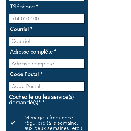
Téléphone
Courriel
Adresse compléte
Code Postal
Cochez le ou les service(s)
O
demandé(s)*
*
b
l
Ménage à fréquence
i
régulière (à la semaine,
g
aux deux semaines, etc.)
a