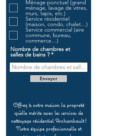
Ménage ponctuel (grand
t
ménage, lavage de vitres,
o
murs, tapis, etc.)
i
Service résidentiel
r
(maison, condo, chalet…)
e
Service commercial (aire
commune, bureau,
commerce…)
Nombre de chambres et
salles de bains ?
Envoyer
Offrez à votre maison la propreté
qu’elle mérite avec les services de
nettoyage résidentiel Archambault !
Notre équipe professionnelle et