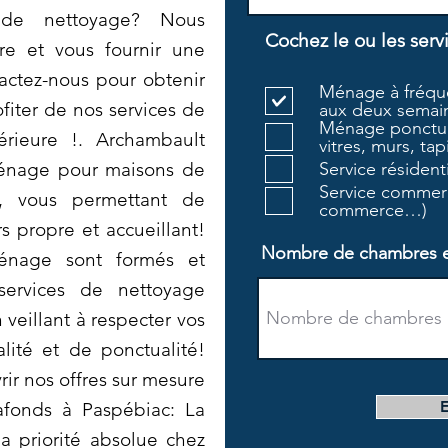
 de nettoyage? Nous
Cochez le ou les serv
e et vous fournir une
actez-nous pour obtenir
Ménage à fréque
fiter de nos services de
aux deux semain
Ménage ponctue
érieure !. Archambault
vitres, murs, tapi
ménage pour maisons de
Service résiden
Service commerc
e, vous permettant de
commerce…)
s propre et accueillant!
Nombre de chambres et 
énage sont formés et
services de nettoyage
 veillant à respecter vos
lité et de ponctualité!
ir nos offres sur mesure
afonds à Paspébiac: La
 la priorité absolue chez