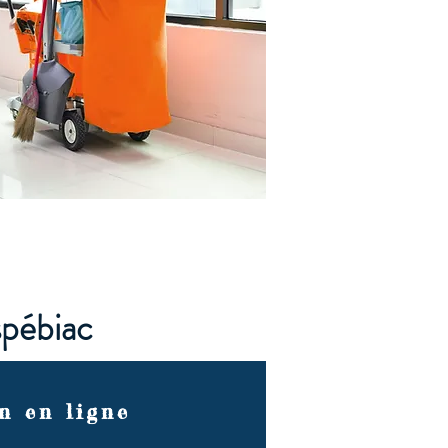
spébiac
n en ligne