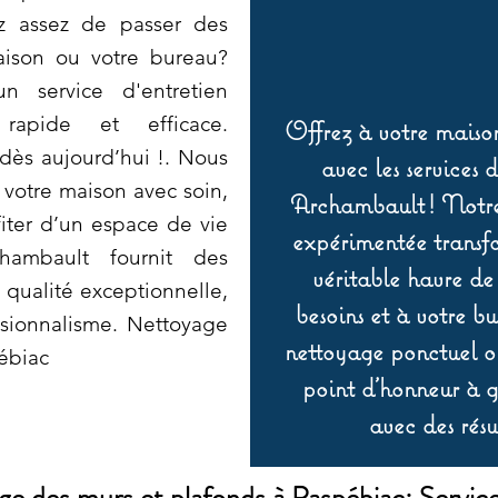
z assez de passer des
aison ou votre bureau?
n service d'entretien
 rapide et efficace.
Offrez à votre maison
dès aujourd’hui !. Nous
avec les services 
votre maison avec soin,
Archambault ! Notre 
iter d’un espace de vie
expérimentée transf
hambault fournit des
véritable havre de
 qualité exceptionnelle,
besoins et à votre b
ssionnalisme. Nettoyage
nettoyage ponctuel ou
ébiac
point d’honneur à ga
avec des résu
e des murs et plafonds à Paspébiac: Servic