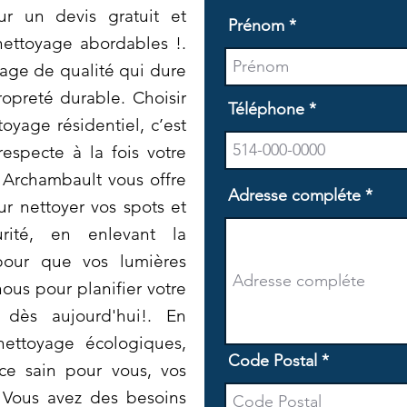
ur un devis gratuit et
Prénom
ettoyage abordables !.
age de qualité qui dure
opreté durable. Choisir
Téléphone
oyage résidentiel, c’est
especte à la fois votre
 Archambault vous offre
Adresse compléte
 nettoyer vos spots et
rité, en enlevant la
 pour que vos lumières
nous pour planifier votre
 dès aujourd'hui!. En
nettoyage écologiques,
Code Postal
ce sain pour vous, vos
 Vous avez des besoins