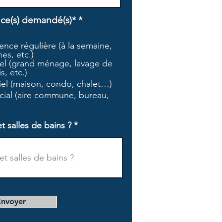
O
ice(s) demandé(s)*
*
b
l
nce régulière (à la semaine,
i
es, etc.)
g
l (grand ménage, lavage de
a
s, etc.)
t
tiel (maison, condo, chalet…)
o
i
ial (aire commune, bureau,
r
e
salles de bains ?
Envoyer