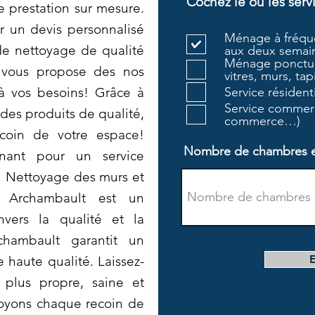
Cochez le ou les serv
e prestation sur mesure.
r un devis personnalisé
Ménage à fréque
 de nettoyage de qualité
aux deux semain
Ménage ponctue
t vous propose des nos
vitres, murs, tapi
 à vos besoins! Grâce à
Service résiden
Service commerc
des produits de qualité,
commerce…)
coin de votre espace!
Nombre de chambres et 
nant pour un service
 ! Nettoyage des murs et
r: Archambault est un
vers la qualité et la
rchambault garantit un
haute qualité. Laissez-
 plus propre, saine et
toyons chaque recoin de