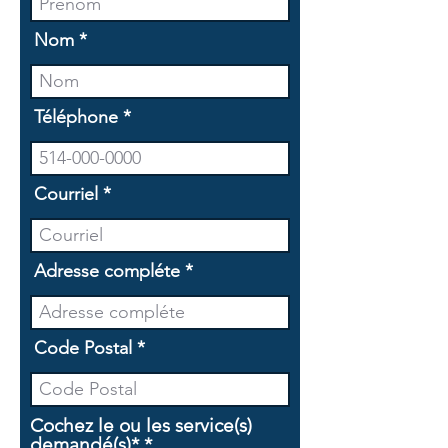
Nom
Téléphone
Courriel
Adresse compléte
Code Postal
Cochez le ou les service(s)
O
demandé(s)*
*