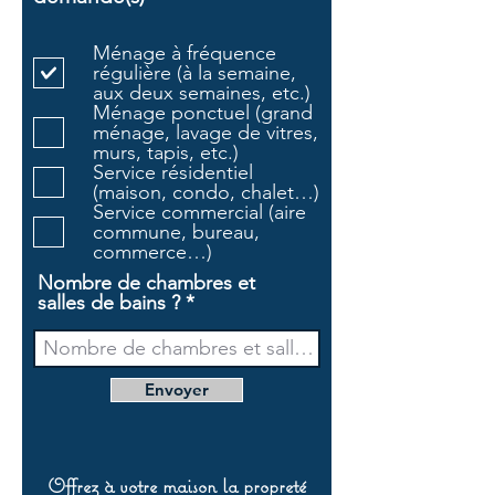
b
l
Ménage à fréquence
i
régulière (à la semaine,
g
aux deux semaines, etc.)
a
Ménage ponctuel (grand
t
ménage, lavage de vitres,
o
murs, tapis, etc.)
i
Service résidentiel
r
(maison, condo, chalet…)
e
Service commercial (aire
commune, bureau,
commerce…)
Nombre de chambres et
salles de bains ?
Envoyer
Offrez à votre maison la propreté