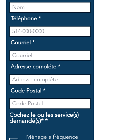
Téléphone
Courriel
Adresse compléte
Code Postal
Cochez le ou les service(s)
O
demandé(s)*
*
b
l
Ménage à fréquence
i