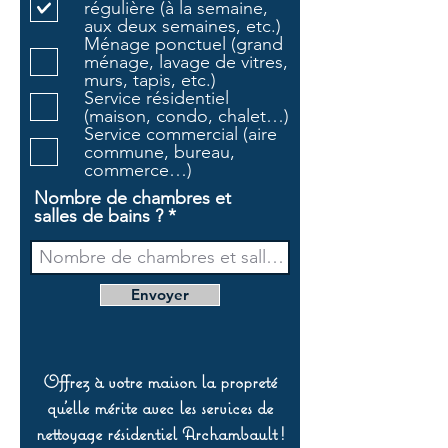
régulière (à la semaine,
g
aux deux semaines, etc.)
a
Ménage ponctuel (grand
t
ménage, lavage de vitres,
o
murs, tapis, etc.)
i
Service résidentiel
r
(maison, condo, chalet…)
e
Service commercial (aire
commune, bureau,
commerce…)
Nombre de chambres et
salles de bains ?
Envoyer
Offrez à votre maison la propreté
qu’elle mérite avec les services de
nettoyage résidentiel Archambault !