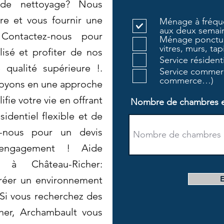
 de nettoyage? Nous
e et vous fournir une
Ménage à fréque
aux deux semain
 Contactez-nous pour
Ménage ponctue
vitres, murs, tapi
isé et profiter de nos
Service résiden
 qualité supérieure !.
Service commerc
commerce…)
royons en une approche
fie votre vie en offrant
Nombre de chambres et 
identiel flexible et de
z-nous pour un devis
 engagement ! Aide
à Château-Richer:
réer un environnement
. Si vous recherchez des
cher, Archambault vous