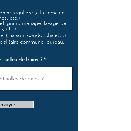
b
l
nce régulière (à la semaine,
i
es, etc.)
g
l (grand ménage, lavage de
a
s, etc.)
t
tiel (maison, condo, chalet…)
o
i
ial (aire commune, bureau,
r
e
salles de bains ?
Envoyer