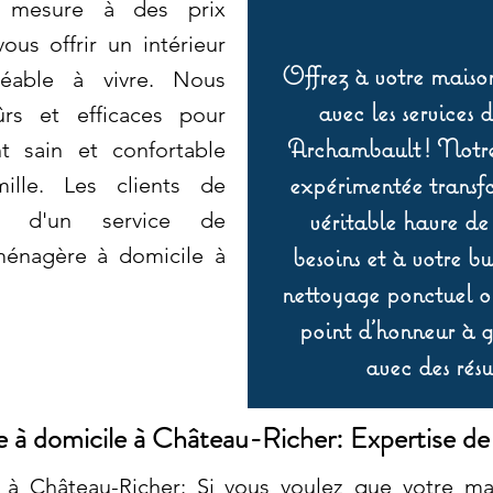
r mesure à des prix
ous offrir un intérieur
Offrez à votre maison
réable à vivre. Nous
avec les services 
ûrs et efficaces pour
Archambault ! Notre 
t sain et confortable
expérimentée transf
ille. Les clients de
véritable havre de
nt d'un service de
besoins et à votre b
ménagère à domicile à
nettoyage ponctuel ou
point d’honneur à ga
avec des résu
 à domicile à Château-Richer: Expertise d
à Château-Richer: Si vous voulez que votre ma