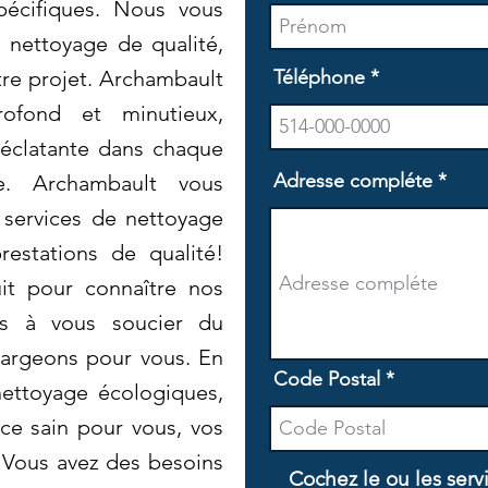
pécifiques. Nous vous
 nettoyage de qualité,
tre projet. Archambault
Téléphone
ofond et minutieux,
 éclatante dans chaque
Adresse compléte
e. Archambault vous
 services de nettoyage
restations de qualité!
it pour connaître nos
lus à vous soucier du
argeons pour vous. En
Code Postal
nettoyage écologiques,
ce sain pour vous, vos
 Vous avez des besoins
Cochez le ou les serv