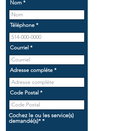
Nom
Téléphone
Courriel
Adresse compléte
Code Postal
Cochez le ou les service(s)
O
demandé(s)*
*
b