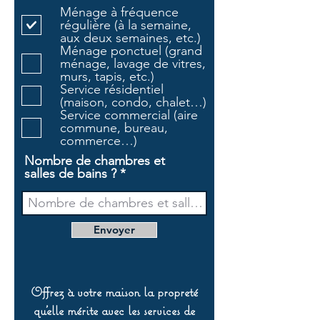
l
Ménage à fréquence
i
régulière (à la semaine,
g
aux deux semaines, etc.)
a
Ménage ponctuel (grand
t
ménage, lavage de vitres,
o
murs, tapis, etc.)
i
Service résidentiel
r
(maison, condo, chalet…)
e
Service commercial (aire
commune, bureau,
commerce…)
Nombre de chambres et
salles de bains ?
Envoyer
Offrez à votre maison la propreté
qu’elle mérite avec les services de