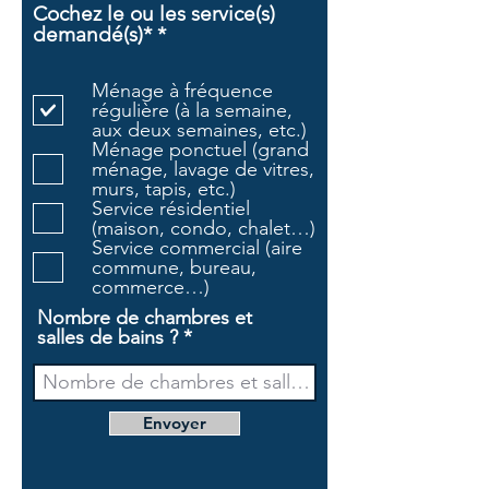
Cochez le ou les service(s)
O
demandé(s)*
*
b
l
Ménage à fréquence
i
régulière (à la semaine,
g
aux deux semaines, etc.)
a
Ménage ponctuel (grand
t
ménage, lavage de vitres,
o
murs, tapis, etc.)
i
Service résidentiel
r
(maison, condo, chalet…)
e
Service commercial (aire
commune, bureau,
commerce…)
Nombre de chambres et
salles de bains ?
Envoyer