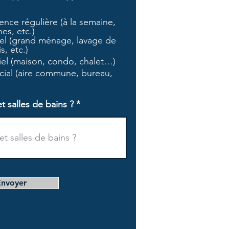
b
l
nce régulière (à la semaine,
i
es, etc.)
g
l (grand ménage, lavage de
a
s, etc.)
t
tiel (maison, condo, chalet…)
o
i
ial (aire commune, bureau,
r
e
salles de bains ?
Envoyer