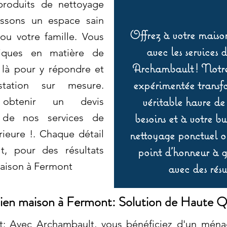
 produits de nettoyage
issons un espace sain
Offrez à votre maison
ou votre famille. Vous
avec les services 
fiques en matière de
Archambault ! Notre 
là pour y répondre et
expérimentée transf
tation sur mesure.
véritable havre de
 obtenir un devis
besoins et à votre b
r de nos services de
ieure !. Chaque détail
nettoyage ponctuel ou
, pour des résultats
point d’honneur à ga
maison à Fermont
avec des résu
ien maison à Fermont: Solution de Haute Q
t: Avec Archambault, vous bénéficiez d'un ména