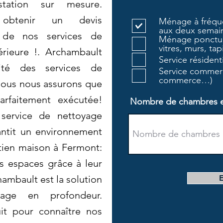
tation sur mesure.
 obtenir un devis
Ménage à fréque
aux deux semain
r de nos services de
Ménage ponctue
vitres, murs, tapi
érieure !. Archambault
Service résiden
ité des services de
Service commerc
commerce…)
Nous nous assurons que
arfaitement exécutée!
Nombre de chambres et 
service de nettoyage
antit un environnement
tien maison à Fermont:
s espaces grâce à leur
ambault est la solution
age en profondeur.
it pour connaître nos