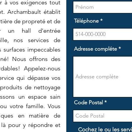
r à vos exigences tout
t. Archambault établit
ière de propreté et de
Téléphone
our un hall d'entrée
ille, nos services de
Adresse compléte
s surfaces impeccables
gné! Nous offrons des
ordables! Appelez-nous
ervice qui dépasse vos
s produits de nettoyage
issons un espace sain
Code Postal
ou votre famille. Vous
fiques en matière de
là pour y répondre et
Cochez le ou les serv