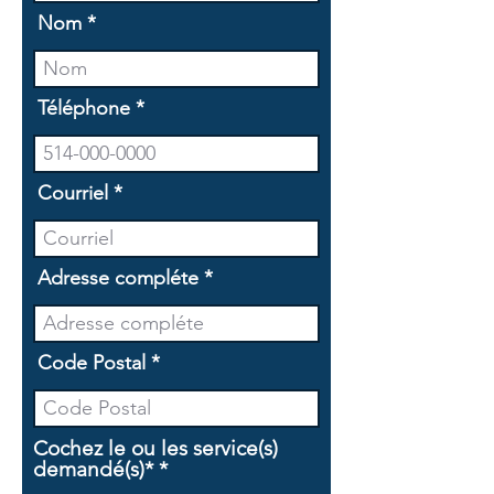
Nom
Téléphone
Courriel
Adresse compléte
Code Postal
Cochez le ou les service(s)
O
demandé(s)*
*
b