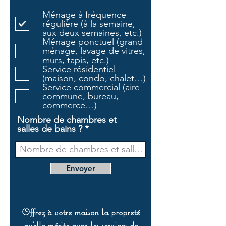
l
Ménage à fréquence
i
régulière (à la semaine,
g
aux deux semaines, etc.)
a
Ménage ponctuel (grand
t
ménage, lavage de vitres,
o
murs, tapis, etc.)
i
Service résidentiel
r
(maison, condo, chalet…)
e
Service commercial (aire
commune, bureau,
commerce…)
Nombre de chambres et
salles de bains ?
Envoyer
Offrez à votre maison la propreté
qu’elle mérite avec les services de