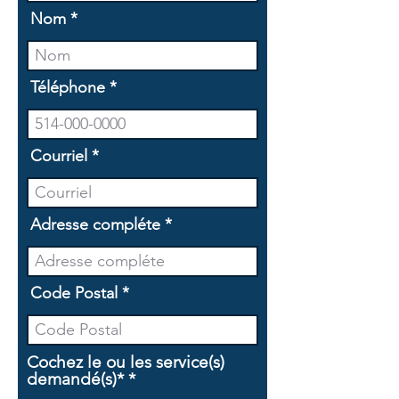
Nom
Téléphone
Courriel
Adresse compléte
Code Postal
Cochez le ou les service(s)
O
demandé(s)*
*
b