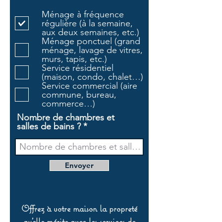
l
Ménage à fréquence
i
régulière (à la semaine,
g
aux deux semaines, etc.)
a
Ménage ponctuel (grand
t
ménage, lavage de vitres,
o
murs, tapis, etc.)
i
Service résidentiel
r
(maison, condo, chalet…)
e
Service commercial (aire
commune, bureau,
commerce…)
Nombre de chambres et
salles de bains ?
Envoyer
Offrez à votre maison la propreté
qu’elle mérite avec les services de