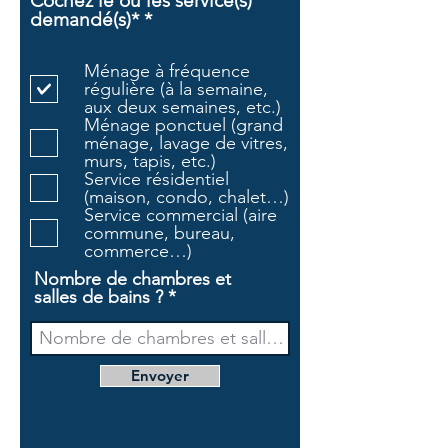
Cochez le ou les service(s)
O
demandé(s)*
*
b
l
Ménage à fréquence
i
régulière (à la semaine,
g
aux deux semaines, etc.)
a
Ménage ponctuel (grand
t
ménage, lavage de vitres,
o
murs, tapis, etc.)
i
Service résidentiel
r
(maison, condo, chalet…)
e
Service commercial (aire
commune, bureau,
commerce…)
Nombre de chambres et
salles de bains ?
Envoyer