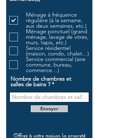
b
l
Ménage à fréquence
i
régulière (à la semaine,
g
aux deux semaines, etc.)
a
Ménage ponctuel (grand
t
ménage, lavage de vitres,
o
murs, tapis, etc.)
i
Service résidentiel
r
(maison, condo, chalet…)
e
Service commercial (aire
commune, bureau,
commerce…)
Nombre de chambres et
salles de bains ?
Envoyer
Offrez à votre maison la propreté