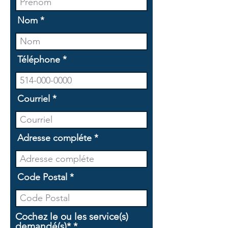
Nom
Téléphone
Courriel
Adresse compléte
Code Postal
Cochez le ou les service(s)
O
demandé(s)*
*