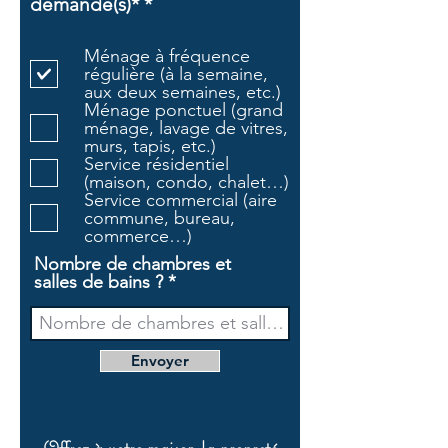
O
demandé(s)*
*
b
l
Ménage à fréquence
i
régulière (à la semaine,
g
aux deux semaines, etc.)
a
Ménage ponctuel (grand
t
ménage, lavage de vitres,
o
murs, tapis, etc.)
i
Service résidentiel
r
(maison, condo, chalet…)
e
Service commercial (aire
commune, bureau,
commerce…)
Nombre de chambres et
salles de bains ?
Envoyer
Offrez à votre maison la propreté