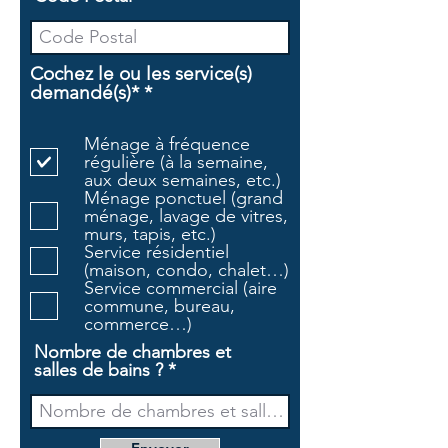
Cochez le ou les service(s)
O
demandé(s)*
*
b
l
Ménage à fréquence
i
régulière (à la semaine,
g
aux deux semaines, etc.)
a
Ménage ponctuel (grand
t
ménage, lavage de vitres,
o
murs, tapis, etc.)
i
Service résidentiel
r
(maison, condo, chalet…)
e
Service commercial (aire
commune, bureau,
commerce…)
Nombre de chambres et
salles de bains ?