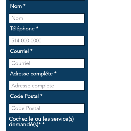
Nom
Téléphone
Courriel
Adresse compléte
Code Postal
Cochez le ou les service(s)
O
demandé(s)*
*
b