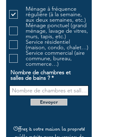
l
Ménage à fréquence
i
régulière (à la semaine,
g
aux deux semaines, etc.)
a
Ménage ponctuel (grand
t
ménage, lavage de vitres,
o
murs, tapis, etc.)
i
Service résidentiel
r
(maison, condo, chalet…)
e
Service commercial (aire
commune, bureau,
commerce…)
Nombre de chambres et
salles de bains ?
Envoyer
Offrez à votre maison la propreté
qu’elle mérite avec les services de