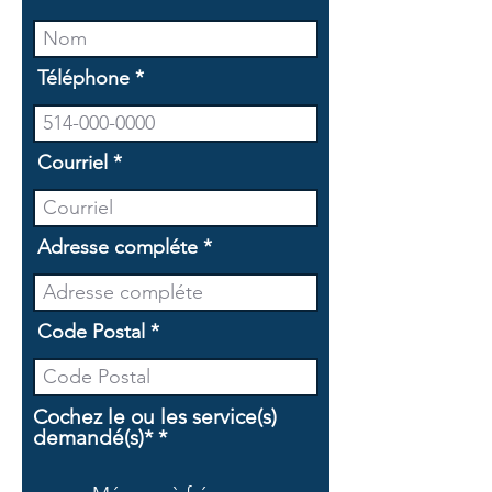
Téléphone
Courriel
Adresse compléte
Code Postal
Cochez le ou les service(s)
O
demandé(s)*
*
b
l