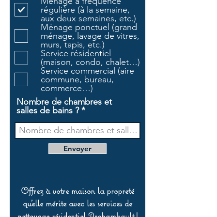
Ménage à fréquence
i
régulière (à la semaine,
g
aux deux semaines, etc.)
a
Ménage ponctuel (grand
t
ménage, lavage de vitres,
o
murs, tapis, etc.)
i
Service résidentiel
r
(maison, condo, chalet…)
e
Service commercial (aire
commune, bureau,
commerce…)
Nombre de chambres et
salles de bains ?
Envoyer
Offrez à votre maison la propreté
qu’elle mérite avec les services de
nettoyage résidentiel Archambault !