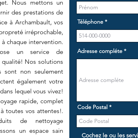
get. Nous mettons un
rnir des prestations de
râce à Archambault, vos
Téléphone
propreté irréprochable,
 à chaque intervention.
Adresse compléte
pose un service de
 qualité! Nos solutions
s sont non seulement
ectent également votre
dans lequel vous vivez!
toyage rapide, complet
Code Postal
à toutes vos attentes!.
duits de nettoyage
issons un espace sain
Cochez le ou les serv