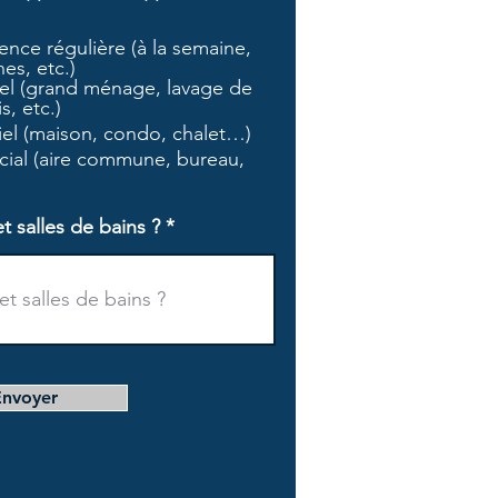
b
l
nce régulière (à la semaine,
i
es, etc.)
g
l (grand ménage, lavage de
a
s, etc.)
t
tiel (maison, condo, chalet…)
o
i
ial (aire commune, bureau,
r
e
salles de bains ?
Envoyer