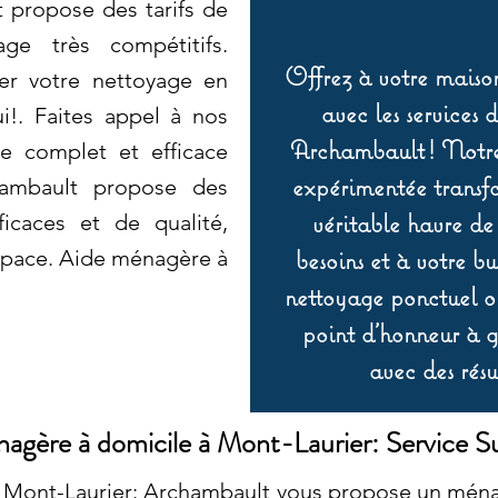
t propose des tarifs de
ge très compétitifs.
Offrez à votre maison
ier votre nettoyage en
avec les services 
i!. Faites appel à nos
Archambault ! Notre 
e complet et efficace
expérimentée transf
hambault propose des
véritable havre de
ficaces et de qualité,
besoins et à votre b
space. Aide ménagère à
nettoyage ponctuel ou
point d’honneur à ga
avec des résu
agère à domicile à Mont-Laurier: Service S
 Mont-Laurier: Archambault vous propose un ména