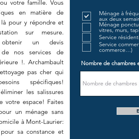
ou votre famille. Vous
fiques en matière de
Ménage à fréque
aux deux semain
là pour y répondre et
Ménage ponctue
vitres, murs, tapi
tation sur mesure.
Service résiden
 obtenir un devis
Service commerc
commerce…)
r de nos services de
érieure !. Archambault
Nombre de chambres et 
nettoyage pas cher qui
oins spécifiques!
liminer les salissures
e votre espace! Faites
 pour un ménage sans
micile à Mont-Laurier:
 pour sa constance et