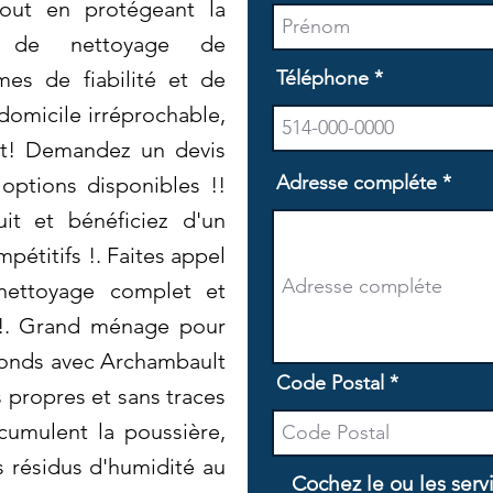
out en protégeant la
s de nettoyage de
es de fiabilité et de
Téléphone
domicile irréprochable,
lt! Demandez un devis
Adresse compléte
 options disponibles !!
it et bénéficiez d'un
mpétitifs !. Faites appel
nettoyage complet et
n !. Grand ménage pour
fonds avec Archambault
Code Postal
 propres et sans traces
cumulent la poussière,
es résidus d'humidité au
Cochez le ou les serv