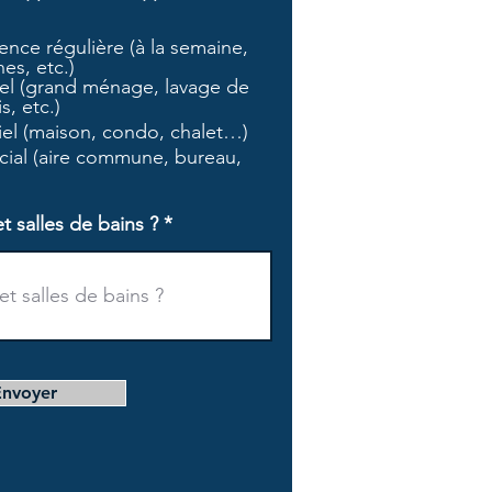
b
l
nce régulière (à la semaine,
i
es, etc.)
g
l (grand ménage, lavage de
a
s, etc.)
t
tiel (maison, condo, chalet…)
o
i
ial (aire commune, bureau,
r
e
salles de bains ?
Envoyer