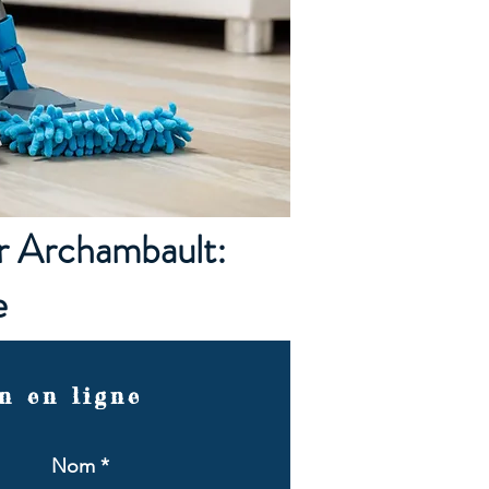
r Archambault:
e
n en ligne
Nom