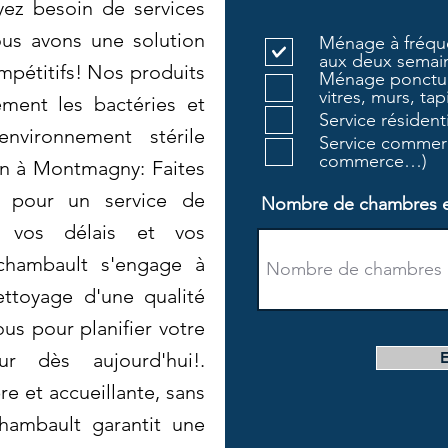
yez besoin de services
ous avons une solution
Ménage à fréque
aux deux semain
mpétitifs! Nos produits
Ménage ponctue
vitres, murs, tapi
cement les bactéries et
Service résiden
environnement stérile
Service commerc
commerce…)
on à Montmagny: Faites
t pour un service de
Nombre de chambres et 
e vos délais et vos
rchambault s'engage à
ettoyage d'une qualité
us pour planifier votre
r dès aujourd'hui!.
e et accueillante, sans
chambault garantit une