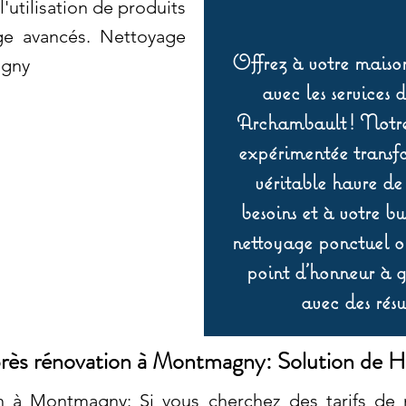
'utilisation de produits
ge avancés. Nettoyage
Offrez à votre maison
agny
avec les services 
Archambault ! Notre 
expérimentée transf
véritable havre de
besoins et à votre b
nettoyage ponctuel ou
point d’honneur à ga
avec des résu
rès rénovation à Montmagny: Solution de H
n à Montmagny: Si vous cherchez des tarifs de 