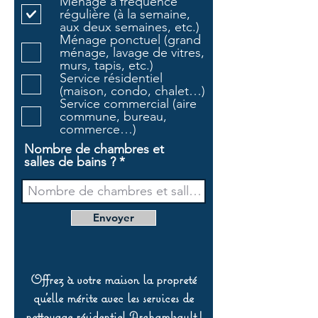
Ménage à fréquence
i
régulière (à la semaine,
g
aux deux semaines, etc.)
a
Ménage ponctuel (grand
t
ménage, lavage de vitres,
o
murs, tapis, etc.)
i
Service résidentiel
r
(maison, condo, chalet…)
e
Service commercial (aire
commune, bureau,
commerce…)
Nombre de chambres et
salles de bains ?
Envoyer
Offrez à votre maison la propreté
qu’elle mérite avec les services de
nettoyage résidentiel Archambault !