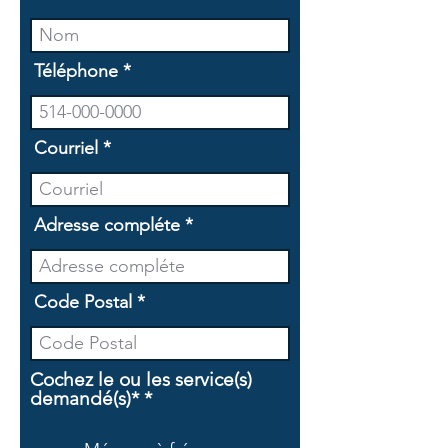
Téléphone
Courriel
Adresse compléte
Code Postal
Cochez le ou les service(s)
O
demandé(s)*
*
b
l