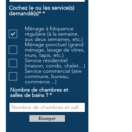
Cochez le ou les service(s)
O
demandé(s)*
*
b
l
Ménage à fréquence
i
régulière (à la semaine,
g
aux deux semaines, etc.)
a
Ménage ponctuel (grand
t
ménage, lavage de vitres,
o
murs, tapis, etc.)
i
Service résidentiel
r
(maison, condo, chalet…)
e
Service commercial (aire
commune, bureau,
commerce…)
Nombre de chambres et
salles de bains ?
Envoyer