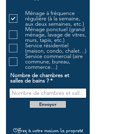
b
l
Ménage à fréquence
i
régulière (à la semaine,
g
aux deux semaines, etc.)
a
Ménage ponctuel (grand
t
ménage, lavage de vitres,
o
murs, tapis, etc.)
i
Service résidentiel
r
(maison, condo, chalet…)
e
Service commercial (aire
commune, bureau,
commerce…)
Nombre de chambres et
salles de bains ?
Envoyer
Offrez à votre maison la propreté