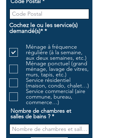
Code Postal
Cochez le ou les service(s)
O
demandé(s)*
*
b
l
Ménage à fréquence
i
régulière (à la semaine,
g
aux deux semaines, etc.)
a
Ménage ponctuel (grand
t
ménage, lavage de vitres,
o
murs, tapis, etc.)
i
Service résidentiel
r
(maison, condo, chalet…)
e
Service commercial (aire
commune, bureau,
commerce…)
Nombre de chambres et
salles de bains ?