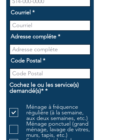
Courriel
Adresse compléte
Code Postal
Cochez le ou les service(s)
O
demandé(s)*
*
b
l
Ménage à fréquence
i
régulière (à la semaine,
g
aux deux semaines, etc.)
a
Ménage ponctuel (grand
t
ménage, lavage de vitres,
o
murs, tapis, etc.)
i