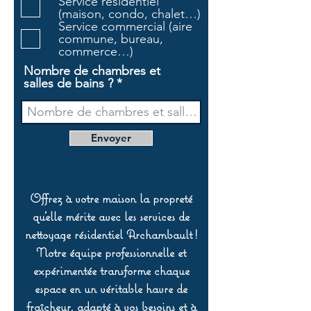
Service résidentiel
r
(maison, condo, chalet…)
e
Service commercial (aire
commune, bureau,
commerce…)
Nombre de chambres et
salles de bains ?
Envoyer
Offrez à votre maison la propreté
qu’elle mérite avec les services de
nettoyage résidentiel Archambault !
Notre équipe professionnelle et
expérimentée transforme chaque
espace en un véritable havre de
fraîcheur, adapté à vos besoins et à