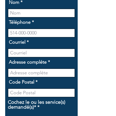
Nom
Téléphone
Courriel
Adresse compléte
Code Postal
Cochez le ou les service(s)
O
demandé(s)*
*
b