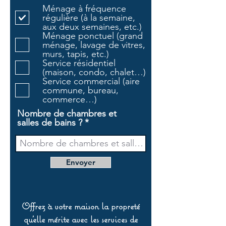
l
Ménage à fréquence
i
régulière (à la semaine,
g
aux deux semaines, etc.)
a
Ménage ponctuel (grand
t
ménage, lavage de vitres,
o
murs, tapis, etc.)
i
Service résidentiel
r
(maison, condo, chalet…)
e
Service commercial (aire
commune, bureau,
commerce…)
Nombre de chambres et
salles de bains ?
Envoyer
Offrez à votre maison la propreté
qu’elle mérite avec les services de