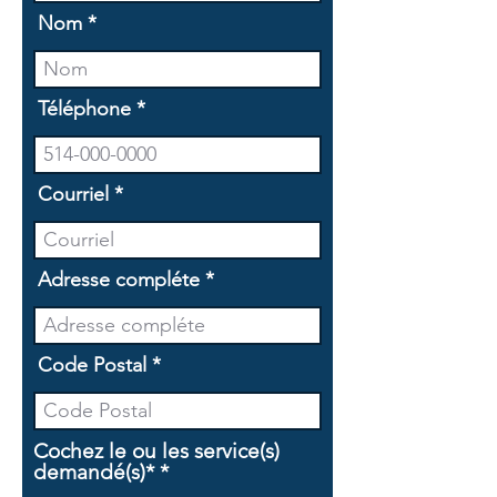
Nom
Téléphone
Courriel
Adresse compléte
Code Postal
Cochez le ou les service(s)
O
demandé(s)*
*
b