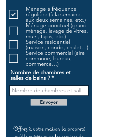
l
Ménage à fréquence
i
régulière (à la semaine,
g
aux deux semaines, etc.)
a
Ménage ponctuel (grand
t
ménage, lavage de vitres,
o
murs, tapis, etc.)
i
Service résidentiel
r
(maison, condo, chalet…)
e
Service commercial (aire
commune, bureau,
commerce…)
Nombre de chambres et
salles de bains ?
Envoyer
Offrez à votre maison la propreté
qu’elle mérite avec les services de