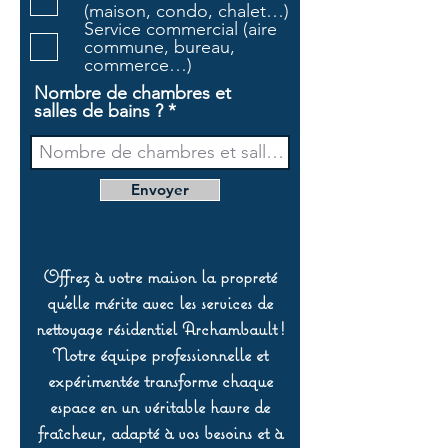
r
(maison, condo, chalet…)
e
Service commercial (aire
commune, bureau,
commerce…)
Nombre de chambres et
salles de bains ?
Envoyer
Offrez à votre maison la propreté
qu’elle mérite avec les services de
nettoyage résidentiel Archambault !
Notre équipe professionnelle et
expérimentée transforme chaque
espace en un véritable havre de
fraîcheur, adapté à vos besoins et à